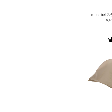
mont-be
5,