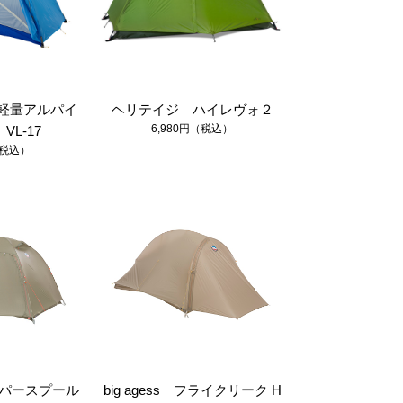
軽量アルパイ
ヘリテイジ ハイレヴォ２
6,980円（税込）
L-17
（税込）
コッパースプール
big agess フライクリーク H