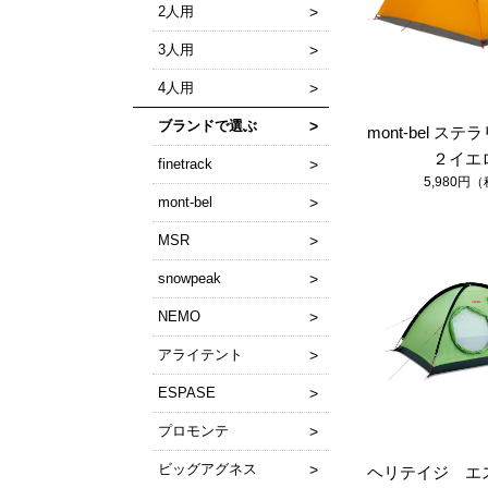
2人用
3人用
4人用
ブランドで選ぶ
mont-bel ス
２イエ
finetrack
5,980円
mont-bel
MSR
snowpeak
NEMO
アライテント
ESPASE
プロモンテ
ビッグアグネス
ヘリテイジ エ