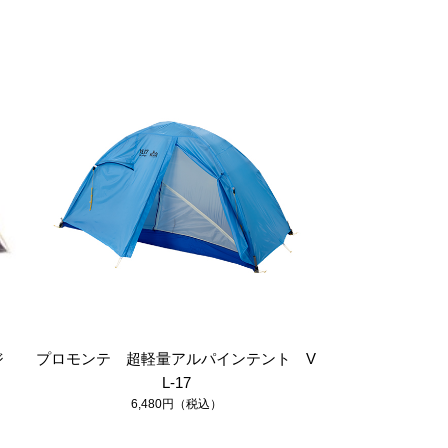
ジ
プロモンテ 超軽量アルパインテント V
ヘリテイ
6
L-17
6,480円（税込）